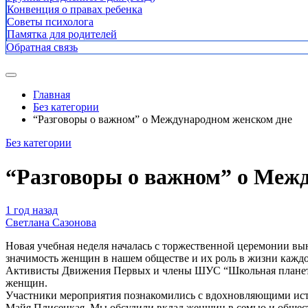
Конвенция о правах ребенка
Советы психолога
Памятка для родителей
Обратная связь
Главная
Без категории
“Разговоры о важном” о Международном женском дне
Без категории
“Разговоры о важном” о Меж
1 год назад
Светлана Сазонова
Новая учебная неделя началась с торжественной церемонии вы
значимость женщин в нашем обществе и их роль в жизни каждог
Активисты Движения Первых и члены ШУС “Школьная планета” р
женщин.
Участники мероприятия познакомились с вдохновляющими исто
Майя Плисецкая. Мы обсудили вклад женщин в семью и общест