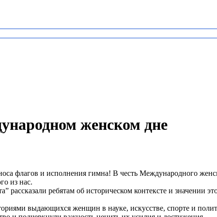
дународном женском дне
носа флагов и исполнения гимна! В честь Международного женск
о из нас.
ассказали ребятам об историческом контексте и значении этог
риями выдающихся женщин в науке, искусстве, спорте и полити
во и подчеркнули важность ценить их усилия и достижения.