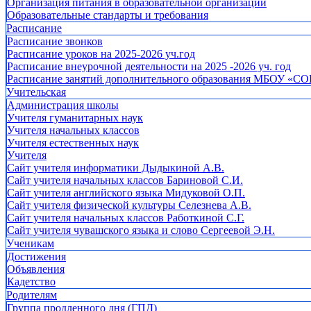
Организация питания в образовательной организации
Образовательные стандарты и требования
Расписание
Расписание звонков
Расписание уроков на 2025-2026 уч.год
Расписание внеурочной деятельности на 2025 -2026 уч. год
Расписание занятий дополнительного образования МБОУ «СО
Учительская
Администрация школы
Учителя гуманитарных наук
Учителя начальных классов
Учителя естественных наук
Учителя
Cайт учителя информатики Дыдыкиной А.В.
Сайт учителя начальных классов Бариновой С.И.
Сайт учителя английского языка Мидуковой О.П.
Сайт учителя физической культуры Селезнева А.В.
Сайт учителя начальных классов Работкиной С.Г.
Сайт учителя чувашского языка и слово Сергеевой Э.Н.
Ученикам
Достижения
Объявления
Кадетство
Родителям
Группа продленного дня (ГПД)