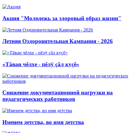
Акция "Молодежь за здоровый образ жизни"
Летняя Оздоровительная Кампания - 2026
«Тăван чĕлхе - пĕлÿ çăл куçĕ»
Снижение документационной нагрузки на
педагогических работников
Именем детства, во имя детства