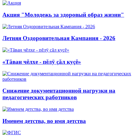
Акция "Молодежь за здоровый образ жизни"
Летняя Оздоровительная Кампания - 2026
«Тăван чĕлхе - пĕлÿ çăл куçĕ»
Снижение документационной нагрузки на
педагогических работников
Именем детства, во имя детства