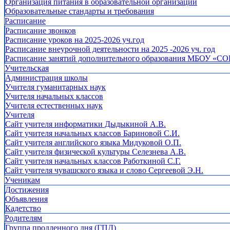
Организация питания в образовательной организации
Образовательные стандарты и требования
Расписание
Расписание звонков
Расписание уроков на 2025-2026 уч.год
Расписание внеурочной деятельности на 2025 -2026 уч. год
Расписание занятий дополнительного образования МБОУ «СО
Учительская
Администрация школы
Учителя гуманитарных наук
Учителя начальных классов
Учителя естественных наук
Учителя
Cайт учителя информатики Дыдыкиной А.В.
Сайт учителя начальных классов Бариновой С.И.
Сайт учителя английского языка Мидуковой О.П.
Сайт учителя физической культуры Селезнева А.В.
Сайт учителя начальных классов Работкиной С.Г.
Сайт учителя чувашского языка и слово Сергеевой Э.Н.
Ученикам
Достижения
Объявления
Кадетство
Родителям
Группа продленного дня (ГПД)