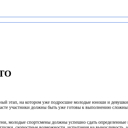
ГТО
льный этап, на котором уже подросшие молодые юноши и девушки
расте участники должны быть уже готовы к выполнению сложных
пени, молодые спортсмены должны успешно сдать определенные
рузки, скоростные возможности, испытания на выносливость, а 