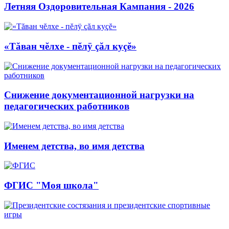
Летняя Оздоровительная Кампания - 2026
«Тăван чĕлхе - пĕлÿ çăл куçĕ»
Снижение документационной нагрузки на
педагогических работников
Именем детства, во имя детства
ФГИС "Моя школа"