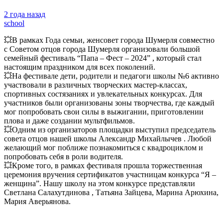
2 года назад
school
💥В рамках Года семьи, женсовет города Шумерля совместно
с Советом отцов города Шумерля организовали большой
семейный фестиваль “Папа – Фест – 2024” , который стал
настоящим праздником для всех поколений.
💥На фестивале дети, родители и педагоги школы №6 активно
участвовали в различных творческих мастер-классах,
спортивных состязаниях и увлекательных конкурсах. Для
участников были организованы зоны творчества, где каждый
мог попробовать свои силы в выжигании, приготовлении
плова и даже создании мультфильмов.
💥Одним из организаторов площадки выступил председатель
совета отцов нашей школы Александр Михайлычев . Любой
желающий мог поближе познакомиться с квадроциклом и
попробовать себя в роли водителя.
💥Кроме того, в рамках фестиваля прошла торжественная
церемония вручения сертификатов участницам конкурса “Я –
женщина”. Нашу школу на этом конкурсе представляли
Светлана Салахутдинова , Татьяна Зайцева, Марина Арюхина,
Мария Аверьянова.