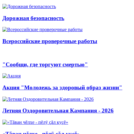
Дорожная безопасность
Всероссийские проверочные работы
"Сообщи, где торгуют смертью"
Акция "Молодежь за здоровый образ жизни"
Летняя Оздоровительная Кампания - 2026
«Тăван чĕлхе - пĕлÿ çăл куçĕ»