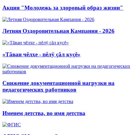
Акция "Молодежь за здоровый образ жизни"
Летняя Оздоровительная Кампания - 2026
«Тăван чĕлхе - пĕлÿ çăл куçĕ»
Снижение документационной нагрузки на
педагогических работников
Именем детства, во имя детства