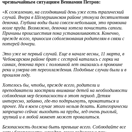
чрезвычайным ситуациям Вениамин Петров:
«
К сожалению, на сегодняшний день уже есть трагический
случай. Вчера в Шемуршинском районе утонула десятилетняя
девочка. Глубина воды была совсем небольшая, это промоина
возле пруда. Возможно, девочка хотела почистить сапоги.
Причины происшествия пока устанавливаются. Конечно,
прежде всего, приносим соболезнования родителям в связи с
потерей дочери.
Это уже не первый случай. Еще в начале весны, 11 марта, в
Чебоксарском районе брат с сестрой катались с горки на
санках, девочка трех с половиной лет оказалась в промоине
реки и умерла от переохлаждения. Подобные случаи были и в
прошлом году.
Хотелось бы, чтобы, прежде всего, родители и
преподаватели заостряли внимание детей на необходимости
соблюдения мер безопасности в этот период. Детям
интересно, забавно, где-то подпрыгнуть, прокатиться и
прочее. Ни в коем случае этого нельзя делать. Категорически
запрещено сейчас выходить на пруды, лед очень рыхлый,
хрупкий и в любой момент может провалиться.
Безопасность должна быть превыше всего. Соблюдайте все