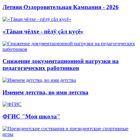
Летняя Оздоровительная Кампания - 2026
«Тăван чĕлхе - пĕлÿ çăл куçĕ»
Снижение документационной нагрузки на
педагогических работников
Именем детства, во имя детства
ФГИС "Моя школа"