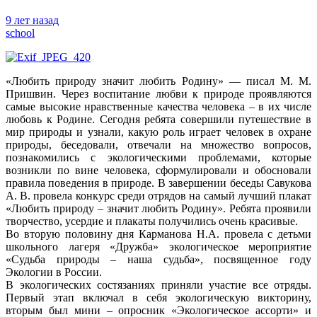
9 лет назад
school
«Любить природу значит любить Родину» — писал М. М.
Пришвин. Через воспитание любви к природе проявляются
самые высокие нравственные качества человека – в их числе
любовь к Родине.
Сегодня ребята совершили путешествие в
мир природы и узнали, какую роль играет человек в охране
природы, беседовали, отвечали на множество вопросов,
познакомились с экологическими проблемами, которые
возникли по вине человека, сформулировали и обосновали
правила поведения в природе. В завершении беседы Савукова
А. В. провела конкурс среди отрядов на самый лучший плакат
«Любить природу – значит любить Родину». Ребята проявили
творчество, усердие и плакаты получились очень красивые.
Во вторую половину дня Карманова Н.А. провела с детьми
школьного лагеря «Дружба» экологическое мероприятие
«Судьба природы – наша судьба», посвященное году
Экологии в России.
В экологических состязаниях приняли участие все отряды.
Первый этап включал в себя экологическую викторину,
вторым был мини – опросник «Экологическое ассорти» и