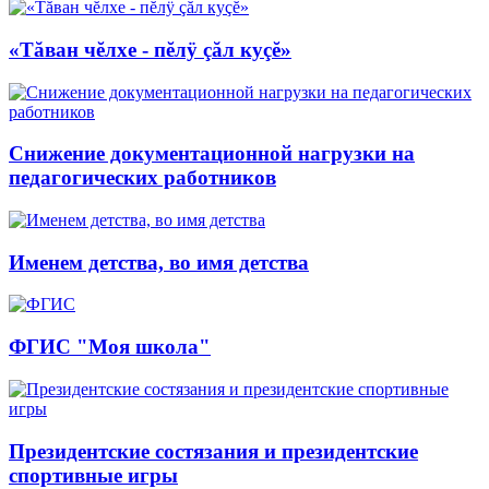
«Тăван чĕлхе - пĕлÿ çăл куçĕ»
Снижение документационной нагрузки на
педагогических работников
Именем детства, во имя детства
ФГИС "Моя школа"
Президентские состязания и президентские
спортивные игры