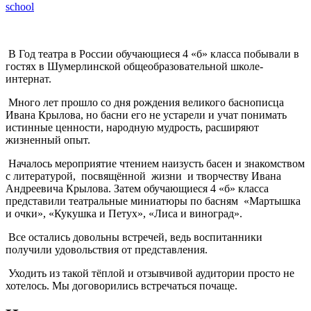
school
В Год театра в России обучающиеся 4 «б» класса побывали в
гостях в Шумерлинской общеобразовательной школе-
интернат.
Много лет прошло со дня рождения великого баснописца
Ивана Крылова, но басни его не устарели и учат понимать
истинные ценности, народную мудрость, расширяют
жизненный опыт.
Началось мероприятие чтением наизусть басен и знакомством
с литературой, посвящённой жизни и творчеству Ивана
Андреевича Крылова. Затем обучающиеся 4 «б» класса
представили театральные миниатюры по басням «Мартышка
и очки», «Кукушка и Петух», «Лиса и виноград».
Все остались довольны встречей, ведь воспитанники
получили удовольствия от представления.
Уходить из такой тёплой и отзывчивой аудитории просто не
хотелось. Мы договорились встречаться почаще.