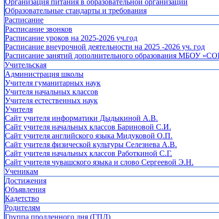
Организация питания в образовательной организации
Образовательные стандарты и требования
Расписание
Расписание звонков
Расписание уроков на 2025-2026 уч.год
Расписание внеурочной деятельности на 2025 -2026 уч. год
Расписание занятий дополнительного образования МБОУ «СО
Учительская
Администрация школы
Учителя гуманитарных наук
Учителя начальных классов
Учителя естественных наук
Учителя
Cайт учителя информатики Дыдыкиной А.В.
Сайт учителя начальных классов Бариновой С.И.
Сайт учителя английского языка Мидуковой О.П.
Сайт учителя физической культуры Селезнева А.В.
Сайт учителя начальных классов Работкиной С.Г.
Сайт учителя чувашского языка и слово Сергеевой Э.Н.
Ученикам
Достижения
Объявления
Кадетство
Родителям
Группа продленного дня (ГПД)