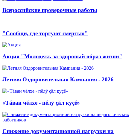
Всероссийские проверочные работы
"Сообщи, где торгуют смертью"
Акция "Молодежь за здоровый образ жизни"
Летняя Оздоровительная Кампания - 2026
«Тăван чĕлхе - пĕлÿ çăл куçĕ»
Снижение документационной нагрузки на