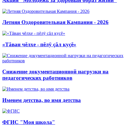
Акция "Молодежь за здоровый образ жизни"
Летняя Оздоровительная Кампания - 2026
«Тăван чĕлхе - пĕлÿ çăл куçĕ»
Снижение документационной нагрузки на
педагогических работников
Именем детства, во имя детства
ФГИС "Моя школа"