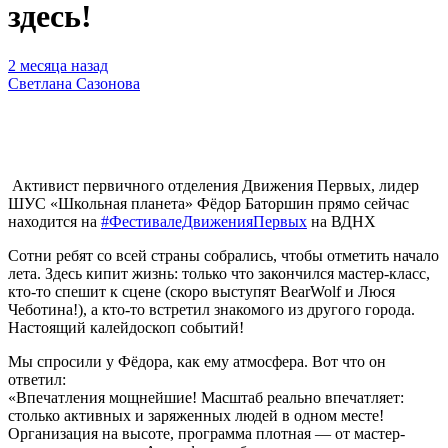
здесь!
2 месяца назад
Светлана Сазонова
Активист первичного отделения Движения Первых, лидер
ШУС «Школьная планета» Фёдор Баторшин прямо сейчас
находится на
#ФестивалеДвиженияПервых
на ВДНХ
Сотни ребят со всей страны собрались, чтобы отметить начало
лета. Здесь кипит жизнь: только что закончился мастер-класс,
кто-то спешит к сцене (скоро выступят BearWolf и Люся
Чеботина!), а кто-то встретил знакомого из другого города.
Настоящий калейдоскоп событий!
Мы спросили у Фёдора, как ему атмосфера. Вот что он
ответил:
«Впечатления мощнейшие! Масштаб реально впечатляет:
столько активных и заряженных людей в одном месте!
Организация на высоте, программа плотная — от мастер-