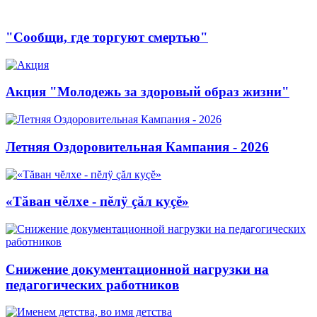
"Сообщи, где торгуют смертью"
Акция "Молодежь за здоровый образ жизни"
Летняя Оздоровительная Кампания - 2026
«Тăван чĕлхе - пĕлÿ çăл куçĕ»
Снижение документационной нагрузки на
педагогических работников