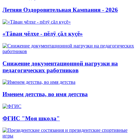
Летняя Оздоровительная Кампания - 2026
«Тăван чĕлхе - пĕлÿ çăл куçĕ»
Снижение документационной нагрузки на
педагогических работников
Именем детства, во имя детства
ФГИС "Моя школа"