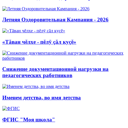
Летняя Оздоровительная Кампания - 2026
«Тăван чĕлхе - пĕлÿ çăл куçĕ»
Снижение документационной нагрузки на
педагогических работников
Именем детства, во имя детства
ФГИС "Моя школа"