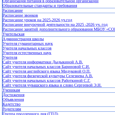
Организация питания в образовательной организации
Образовательные стандарты и требования
Расписание
Расписание звонков
Расписание уроков на 2025-2026 уч.год
Расписание внеурочной деятельности на 2025 -2026 уч. год
Расписание занятий дополнительного образования МБОУ «СО
Учительская
Администрация школы
Учителя гуманитарных наук
Учителя начальных классов
Учителя естественных наук
Учителя
Cайт учителя информатики Дыдыкиной А.В.
Сайт учителя начальных классов Бариновой С.И.
Сайт учителя английского языка Мидуковой О.П.
Сайт учителя физической культуры Селезнева А.В.
Сайт учителя начальных классов Работкиной С.Г.
Сайт учителя чувашского языка и слово Сергеевой Э.Н.
Ученикам
Достижения
Объявления
Кадетство
Родителям
Группа продленного дня (ГПД)