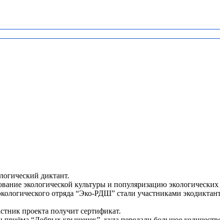
логический диктант.
вание экологической культуры и популяризацию экологических 
ологического отряда “Эко-РДШ” стали участниками экодиктанта
стник проекта получит сертификат.
ы приёма “Добрых крышечек”, куда передали большое количеств