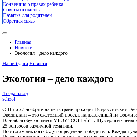
Конвенция о правах ребенка
Советы психолога
Памятка для родителей
Обратная связь
Главная
Новости
Экология – дело каждого
Наши будни
Новости
Экология – дело каждого
4 года назад
school
С 11 по 27 ноября в нашей стране проходит Всероссийский Эко
Экодиктант – это ежегодный проект, направленный на формиро
16 ноября обучающиеся МБОУ “СОШ √6” г. Шумерля и члены эк
25 вопросов различной тематики.
По итогам диктанта будут определены победители. Каждый уча
После написания диктанта юные экологи отправились в пункт