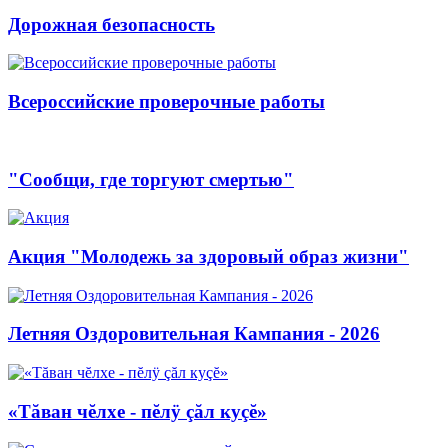
Дорожная безопасность
Всероссийские проверочные работы
"Сообщи, где торгуют смертью"
Акция "Молодежь за здоровый образ жизни"
Летняя Оздоровительная Кампания - 2026
«Тăван чĕлхе - пĕлÿ çăл куçĕ»