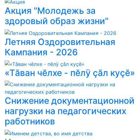
Акция "Молодежь за
здоровый образ жизни"
Летняя Оздоровительная
Кампания - 2026
«Тăван чĕлхе - пĕлÿ çăл куçĕ»
Снижение документационной
нагрузки на педагогических
работников