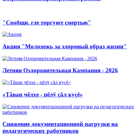
"Сообщи, где торгуют смертью"
Акция "Молодежь за здоровый образ жизни"
Летняя Оздоровительная Кампания - 2026
«Тăван чĕлхе - пĕлÿ çăл куçĕ»
Снижение документационной нагрузки на
педагогических работников