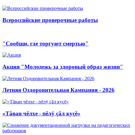
Всероссийские проверочные работы
"Сообщи, где торгуют смертью"
Акция "Молодежь за здоровый образ жизни"
Летняя Оздоровительная Кампания - 2026
«Тăван чĕлхе - пĕлÿ çăл куçĕ»