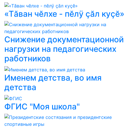
«Тăван чĕлхе - пĕлÿ çăл куçĕ»
Снижение документационной
нагрузки на педагогических
работников
Именем детства, во имя
детства
ФГИС "Моя школа"