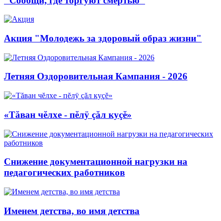
"Сообщи, где торгуют смертью"
Акция "Молодежь за здоровый образ жизни"
Летняя Оздоровительная Кампания - 2026
«Тăван чĕлхе - пĕлÿ çăл куçĕ»
Снижение документационной нагрузки на
педагогических работников
Именем детства, во имя детства