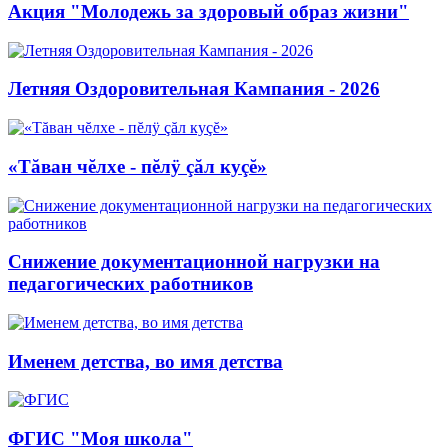
Акция "Молодежь за здоровый образ жизни"
Летняя Оздоровительная Кампания - 2026
«Тăван чĕлхе - пĕлÿ çăл куçĕ»
Снижение документационной нагрузки на
педагогических работников
Именем детства, во имя детства
ФГИС "Моя школа"