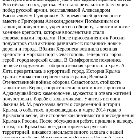
Российского государства. Это стало результатом блестящих
побед русской армии, возглавляемой Александром
Васильевичем Суворовым. За время своей деятельности
вместе с Григорием Александровичем Потёмкиным он
защищал полуостров, укрепил его оборону, заложил многие
военные крепости, которые впоследствии стали
современными городами. После присоединения к России
полуостров стал активно развиваться: появились новые
дороги и города. Вблизи Херсонеса возникла военная
крепость и морской порт Севастополь. Теперь это город-
герой, город морской славы. В Симферополе появились
первые сооружения – оборонительная крепость и храм. А
Ялта превратилась в курортный город. История Крыма
хранит множество героических страниц Великой
Отечественной войны: оборона Севастополя, стойкость
защитников Керчи, сопротивление подземного гарнизона
Аджимушкайских каменоломен, мужество и отвага жителей
полуострова в борьбе с захватчиками. Учитель истории
Зыкина М. М. рассказала детям о современной истории
Крыма, о событиях, произошедших в марте 2014 года, о
Крымской весне, об исторической значимости присоединения
Крыма к России. После обсуждения ребята пришли к выводу,
о том, что Крым был всегда исторически русской
территорией, никакого насильственного захвата с нашей
стороны не было. Воссоединение Крыма с Россией – это