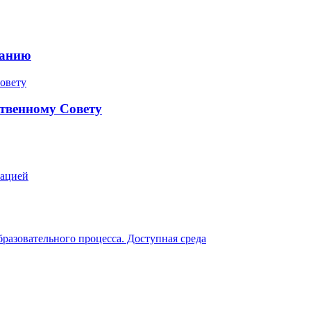
ранию
твенному Совету
зацией
разовательного процесса. Доступная среда