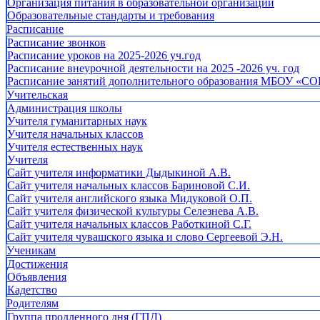
Организация питания в образовательной организации
Образовательные стандарты и требования
Расписание
Расписание звонков
Расписание уроков на 2025-2026 уч.год
Расписание внеурочной деятельности на 2025 -2026 уч. год
Расписание занятий дополнительного образования МБОУ «СО
Учительская
Администрация школы
Учителя гуманитарных наук
Учителя начальных классов
Учителя естественных наук
Учителя
Cайт учителя информатики Дыдыкиной А.В.
Сайт учителя начальных классов Бариновой С.И.
Сайт учителя английского языка Мидуковой О.П.
Сайт учителя физической культуры Селезнева А.В.
Сайт учителя начальных классов Работкиной С.Г.
Сайт учителя чувашского языка и слово Сергеевой Э.Н.
Ученикам
Достижения
Объявления
Кадетство
Родителям
Группа продленного дня (ГПД)