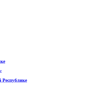
ике
 Республике