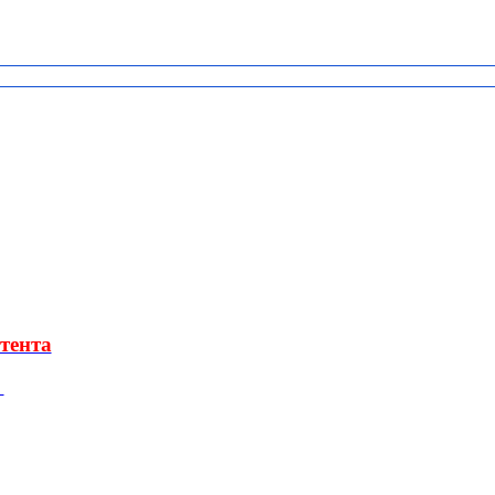
тента
»