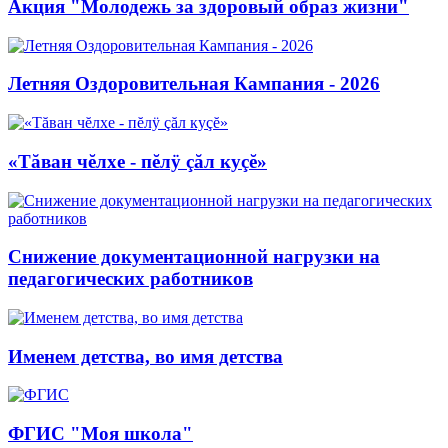
Акция "Молодежь за здоровый образ жизни"
Летняя Оздоровительная Кампания - 2026
«Тăван чĕлхе - пĕлÿ çăл куçĕ»
Снижение документационной нагрузки на
педагогических работников
Именем детства, во имя детства
ФГИС "Моя школа"