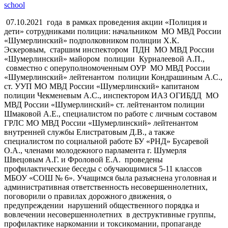
school
07.10.2021 года в рамках проведения акции «Полиция и
дети» сотрудниками полиции: начальником МО МВД России
«Шумерлинский» подполковником полиции Х.К.
Эскеровым, старшим инспектором ПДН МО МВД России
«Шумерлинский» майором полиции Курналеевой А.П.,
совместно с оперуполномоченным ОУР МО МВД России
«Шумерлинский» лейтенантом полиции Кондрашиным А.С.,
ст. УУП МО МВД России «Шумерлинский» капитаном
полиции Чекменевым А.С., инспектором ИАЗ ОГИБДД МО
МВД России «Шумерлинский» ст. лейтенантом полиции
Шмаковой А.Е.
, специалистом по работе с личным составом
ГРЛС МО МВД России «Шумерлинский» лейтенантом
внутренней службы Елистратовым Д.В., а также
специалистом по социальной работе БУ «РНД» Бусаревой
О.А., членами молодежного парламента г. Шумерля
Швецовым А.Г. и Фроловой Е.А. проведены
профилактические беседы с обучающимися 5-11 классов
МБОУ «СОШ № 6». Учащимся была разъяснена уголовная и
административная ответственность несовершеннолетних,
поговорили о правилах дорожного движения, о
предупреждении нарушений общественного порядка и
вовлечении несовершеннолетних в деструктивные группы,
профилактике наркомании и токсикомании, пропаганде