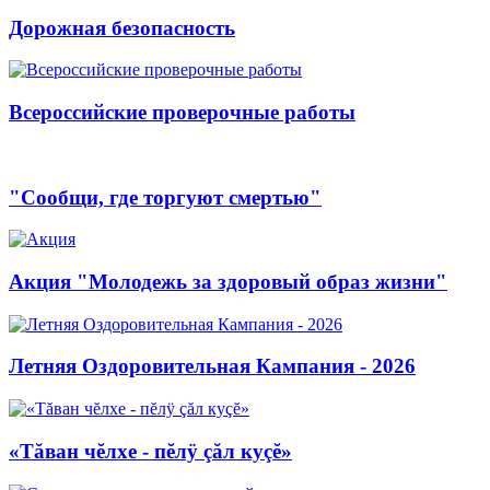
Дорожная безопасность
Всероссийские проверочные работы
"Сообщи, где торгуют смертью"
Акция "Молодежь за здоровый образ жизни"
Летняя Оздоровительная Кампания - 2026
«Тăван чĕлхе - пĕлÿ çăл куçĕ»