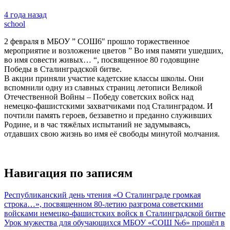
4 года назад
school
2 февраля в МБОУ ” СОШ6″ прошло торжественное
мероприятие и возложение цветов ” Во имя памяти ушедших,
во имя совести живых… “, посвященное 80 годовщине
Победы в Сталинградской битве.
В акции приняли участие кадетские классы школы. Они
вспомнили одну из славных страниц летописи Великой
Отечественной Войны – Победу советских войск над
немецко-фашистскими захватчиками под Сталинградом. И
почтили память героев, беззаветно и преданно служивших
Родине, и в час тяжёлых испытаний не задумываясь,
отдавших свою жизнь во имя её свободы минутой молчания.
Навигация по записям
Республиканский день чтения «О Сталинграде громкая
строка…», посвященном 80-летию разгрома советскими
войсками немецко-фашистских войск в Сталинградской битве
Урок мужества для обучающихся МБОУ «СОШ №6» прошёл в