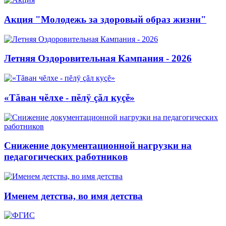
Акция "Молодежь за здоровый образ жизни"
Летняя Оздоровительная Кампания - 2026
«Тăван чĕлхе - пĕлÿ çăл куçĕ»
Снижение документационной нагрузки на
педагогических работников
Именем детства, во имя детства