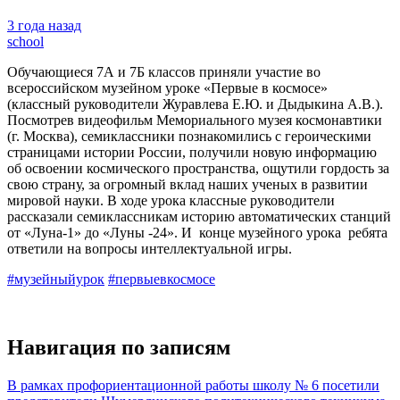
3 года назад
school
Обучающиеся 7А и 7Б классов приняли участие во
всероссийском музейном уроке «Первые в космосе»
(классный руководители Журавлева Е.Ю. и Дыдыкина А.В.).
Посмотрев видеофильм Мемориального музея космонавтики
(г. Москва), семиклассники познакомились с героическими
страницами истории России, получили новую информацию
об освоении космического пространства, ощутили гордость за
свою страну, за огромный вклад наших ученых в развитии
мировой науки. В ходе урока классные руководители
рассказали семиклассникам историю автоматических станций
от «Луна-1» до «Луны -24». И конце музейного урока ребята
ответили на вопросы интеллектуальной игры.
#музейныйурок
#первыевкосмосе
Навигация по записям
В рамках профориентационной работы школу № 6 посетили