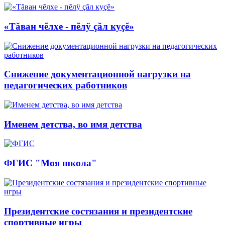
«Тăван чĕлхе - пĕлÿ çăл куçĕ»
Снижение документационной нагрузки на
педагогических работников
Именем детства, во имя детства
ФГИС "Моя школа"
Президентские состязания и президентские
спортивные игры