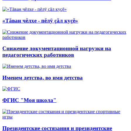
«Тăван чĕлхе - пĕлÿ çăл куçĕ»
Снижение документационной нагрузки на
педагогических работников
Именем детства, во имя детства
ФГИС "Моя школа"
Президентские состязания и президентские