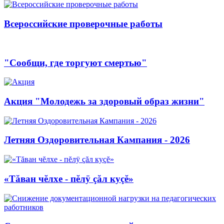
Всероссийские проверочные работы
"Сообщи, где торгуют смертью"
Акция "Молодежь за здоровый образ жизни"
Летняя Оздоровительная Кампания - 2026
«Тăван чĕлхе - пĕлÿ çăл куçĕ»