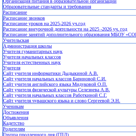
Организация питания в образовательной организации
Образовательные стандарты и требования
Расписание
Расписание звонков
Расписание уроков на 2025-2026 уч.год
Расписание внеурочной деятельности на 2025 -2026 уч. год
Расписание занятий дополнительного образования МБОУ «СО
Учительская
Администрация школы
Учителя гуманитарных наук
Учителя начальных классов
Учителя естественных наук
Учителя
Cайт учителя информатики Дыдыкиной А.В.
Сайт учителя начальных классов Бариновой С.И.
Сайт учителя английского языка Мидуковой О.П.
Сайт учителя физической культуры Селезнева А.В.
Сайт учителя начальных классов Работкиной С.Г.
Сайт учителя чувашского языка и слово Сергеевой Э.Н.
Ученикам
Достижения
Объявления
Кадетство
Родителям
Группа продленного дня (ГПД)