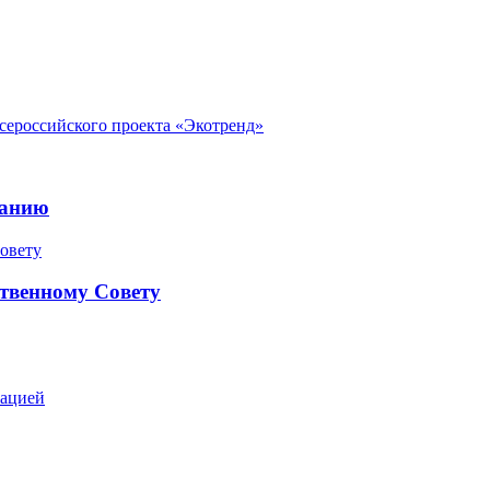
ероссийского проекта «Экотренд»
ранию
твенному Совету
зацией