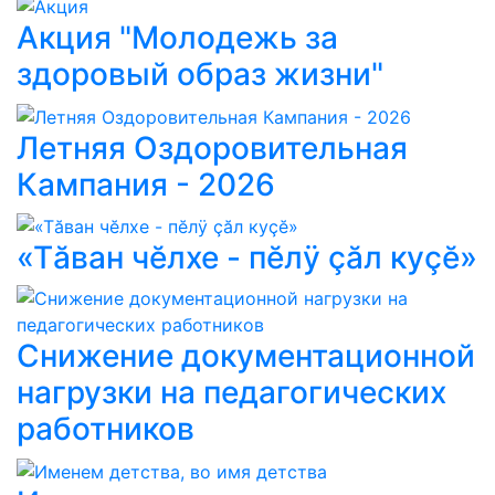
Акция "Молодежь за
здоровый образ жизни"
Летняя Оздоровительная
Кампания - 2026
«Тăван чĕлхе - пĕлÿ çăл куçĕ»
Снижение документационной
нагрузки на педагогических
работников