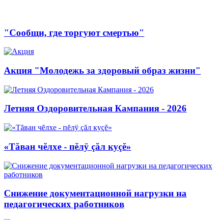
"Сообщи, где торгуют смертью"
Акция "Молодежь за здоровый образ жизни"
Летняя Оздоровительная Кампания - 2026
«Тăван чĕлхе - пĕлÿ çăл куçĕ»
Снижение документационной нагрузки на
педагогических работников