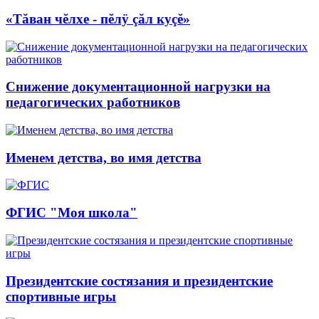
«Тăван чĕлхе - пĕлÿ çăл куçĕ»
Снижение документационной нагрузки на
педагогических работников
Именем детства, во имя детства
ФГИС "Моя школа"
Президентские состязания и президентские
спортивные игры