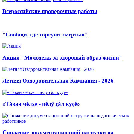
Всероссийские проверочные работы
"Сообщи, где торгуют смертью"
Акция "Молодежь за здоровый образ жизни"
Летняя Оздоровительная Кампания - 2026
«Тăван чĕлхе - пĕлÿ çăл куçĕ»
Снижение документационной нагрузки на