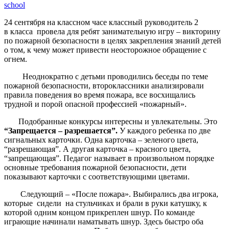
school
24 сентября на классном часе классный руководитель 2
в класса провела для ребят занимательную игру – викторину
по пожарной безопасности в целях закрепления знаний детей
о том, к чему может привести неосторожное обращение с
огнем.
Неоднократно с детьми проводились беседы по теме
пожарной безопасности, второклассники анализировали
правила поведения во время пожара, все восхищались
трудной и порой опасной профессией «пожарный».
Подобранные конкурсы интересны и увлекательны. Это
“Запрещается – разрешается”.
У каждого ребенка по две
сигнальных карточки. Одна карточка – зеленого цвета,
“разрешающая”. А другая карточка – красного цвета,
“запрещающая”. Педагог называет в произвольном порядке
основные требования пожарной безопасности, дети
показывают карточки с соответствующими цветами.
Следующий – «После пожара». Выбирались два игрока,
которые сидели на стульчиках и брали в руки катушку, к
которой одним концом прикреплен шнур. По команде
играющие начинали наматывать шнур. Здесь быстро оба