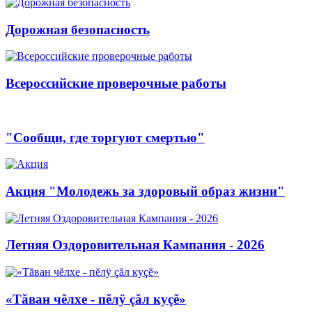
Дорожная безопасность
Всероссийские проверочные работы
"Сообщи, где торгуют смертью"
Акция "Молодежь за здоровый образ жизни"
Летняя Оздоровительная Кампания - 2026
«Тăван чĕлхе - пĕлÿ çăл куçĕ»