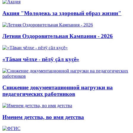
Акция "Молодежь за здоровый образ жизни"
Летняя Оздоровительная Кампания - 2026
«Тăван чĕлхе - пĕлÿ çăл куçĕ»
Снижение документационной нагрузки на
педагогических работников
Именем детства, во имя детства