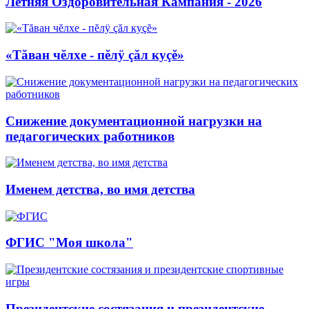
Летняя Оздоровительная Кампания - 2026
«Тăван чĕлхе - пĕлÿ çăл куçĕ»
Снижение документационной нагрузки на
педагогических работников
Именем детства, во имя детства
ФГИС "Моя школа"
Президентские состязания и президентские