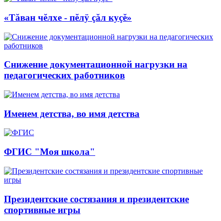
«Тăван чĕлхе - пĕлÿ çăл куçĕ»
Снижение документационной нагрузки на
педагогических работников
Именем детства, во имя детства
ФГИС "Моя школа"
Президентские состязания и президентские
спортивные игры