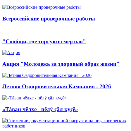
Всероссийские проверочные работы
"Сообщи, где торгуют смертью"
Акция "Молодежь за здоровый образ жизни"
Летняя Оздоровительная Кампания - 2026
«Тăван чĕлхе - пĕлÿ çăл куçĕ»