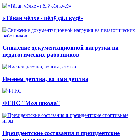
«Тăван чĕлхе - пĕлÿ çăл куçĕ»
Снижение документационной нагрузки на
педагогических работников
Именем детства, во имя детства
ФГИС "Моя школа"
Президентские состязания и президентские
спортивные игры