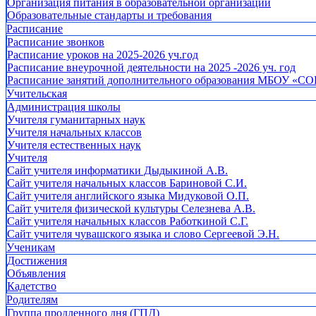
Организация питания в образовательной организации
Образовательные стандарты и требования
Расписание
Расписание звонков
Расписание уроков на 2025-2026 уч.год
Расписание внеурочной деятельности на 2025 -2026 уч. год
Расписание занятий дополнительного образования МБОУ «СО
Учительская
Администрация школы
Учителя гуманитарных наук
Учителя начальных классов
Учителя естественных наук
Учителя
Cайт учителя информатики Дыдыкиной А.В.
Сайт учителя начальных классов Бариновой С.И.
Сайт учителя английского языка Мидуковой О.П.
Сайт учителя физической культуры Селезнева А.В.
Сайт учителя начальных классов Работкиной С.Г.
Сайт учителя чувашского языка и слово Сергеевой Э.Н.
Ученикам
Достижения
Объявления
Кадетство
Родителям
Группа продленного дня (ГПД)