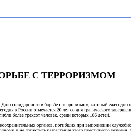
ОРЬБЕ С ТЕРРОРИЗМОМ
ню солидарности в борьбе с терроризмом, который ежегодно отм
одня в России отмечается 20 лет со дня трагического завершени
гибли более трехсот человек, среди которых 186 детей.
воохранительных органов, погибших при выполнении служебног
одному, и не допустить разрастания этого преступного безумия.