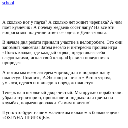
school
А сколько ног у паука? А сколько лет живет черепаха? А чем
поет кузнечик? А почему медведь сосет лапу? На все эти
вопросы мы получили ответ сегодня- в День эколога.
В начале дня ребята приняли участие в велопробеге. Это они
запомнят навсегда! Затем весело и интересно прошла игра
«Поиск клада», где каждый отряд , представляя себя
следопытами, искал свой клад- «Правила поведения в
природе».
А потом мы всем лагерем «приводили в порядок нашу
планету». Помните, А.Экзюпери писал « Встал утром,
умылся, оделся и приведи в порядок планету».
Теперь наш школьный двор чистый. Мы дружно поработали:
убрали территорию, пропололи и подрыхлили цветы на
клумбах, подмели дорожки. Самим приятно!
Пусть это будет нашим маленьким вкладом в большое дело
«ОХРАНА ПРИРОДЫ».