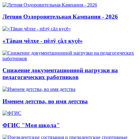
Летняя Оздоровительная Кампания - 2026
«Тăван чĕлхе - пĕлÿ çăл куçĕ»
Снижение документационной нагрузки на
педагогических работников
Именем детства, во имя детства
ФГИС "Моя школа"