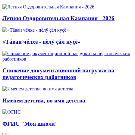
Летняя Оздоровительная Кампания - 2026
«Тăван чĕлхе - пĕлÿ çăл куçĕ»
Снижение документационной нагрузки на
педагогических работников
Именем детства, во имя детства
ФГИС "Моя школа"