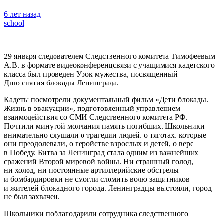
6 лет назад
school
29 января следователем Следственного комитета Тимофеевым
А.В. в формате видеоконференцсвязи с учащимися кадетского
класса был проведен Урок мужества, посвященный
Дню снятия блокады Ленинграда.
Кадеты посмотрели документальный фильм «Дети блокады.
Жизнь в эвакуации», подготовленный управлением
взаимодействия со СМИ Следственного комитета РФ.
Почтили минутой молчания память погибших. Школьники
внимательно слушали о трагедии людей, о тяготах, которые
они преодолевали, о геройстве взрослых и детей, о вере
в Победу. Битва за Ленинград стала одним из важнейших
сражений Второй мировой войны. Ни страшный голод,
ни холод, ни постоянные артиллерийские обстрелы
и бомбардировки не смогли сломить волю защитников
и жителей блокадного города. Ленинградцы выстояли, город
не был захвачен.
Школьники поблагодарили сотрудника следственного