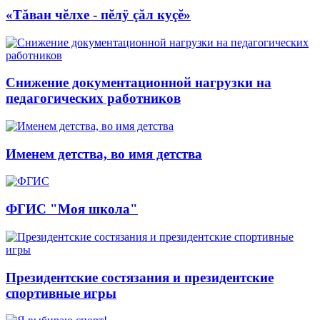
«Тăван чĕлхе - пĕлÿ çăл куçĕ»
Снижение документационной нагрузки на
педагогических работников
Именем детства, во имя детства
ФГИС "Моя школа"
Президентские состязания и президентские
спортивные игры