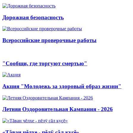
Дорожная безопасность
Всероссийские проверочные работы
"Сообщи, где торгуют смертью"
Акция "Молодежь за здоровый образ жизни"
Летняя Оздоровительная Кампания - 2026
«Тăван чĕлхе - пĕлÿ çăл куçĕ»