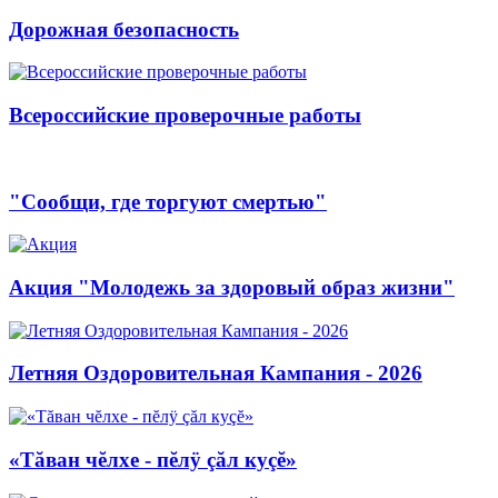
Дорожная безопасность
Всероссийские проверочные работы
"Сообщи, где торгуют смертью"
Акция "Молодежь за здоровый образ жизни"
Летняя Оздоровительная Кампания - 2026
«Тăван чĕлхе - пĕлÿ çăл куçĕ»