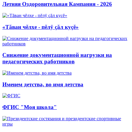
Летняя Оздоровительная Кампания - 2026
«Тăван чĕлхе - пĕлÿ çăл куçĕ»
Снижение документационной нагрузки на
педагогических работников
Именем детства, во имя детства
ФГИС "Моя школа"