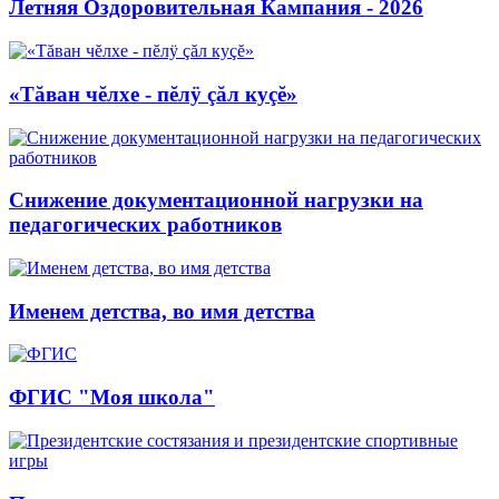
Летняя Оздоровительная Кампания - 2026
«Тăван чĕлхе - пĕлÿ çăл куçĕ»
Снижение документационной нагрузки на
педагогических работников
Именем детства, во имя детства
ФГИС "Моя школа"