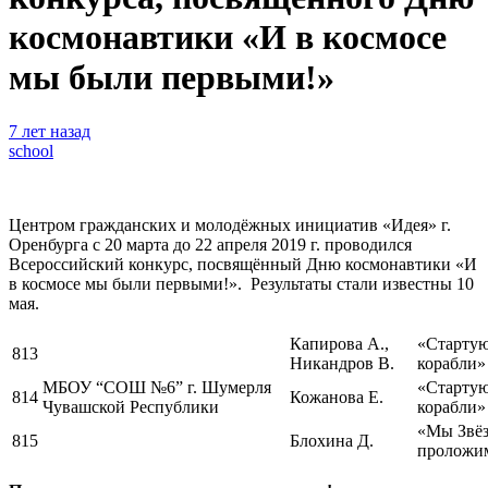
космонавтики «И в космосе
мы были первыми!»
7 лет назад
school
Центром гражданских и молодёжных инициатив «Идея» г.
Оренбурга с 20 марта до 22 апреля 2019 г. проводился
Всероссийский конкурс, посвящённый Дню космонавтики «И
в космосе мы были первыми!». Результаты стали известны 10
мая.
Капирова А.,
«Стартую
813
Никандров В.
корабли»
МБОУ “СОШ №6” г. Шумерля
«Стартую
814
Кожанова Е.
Чувашской Республики
корабли»
«Мы Звё
815
Блохина Д.
пролож