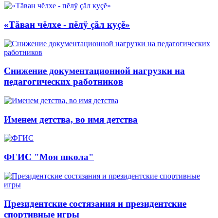
«Тăван чĕлхе - пĕлÿ çăл куçĕ»
Снижение документационной нагрузки на
педагогических работников
Именем детства, во имя детства
ФГИС "Моя школа"
Президентские состязания и президентские
спортивные игры