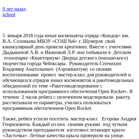
9 лет назад
school
5 января 2018 года юные космонавты отряда «Кондор» им.
В.А. Соловьева МБОУ «СОШ №6» г. Шумерля свой
каникулярный день провели креативно. Вместе с учителями
Дыдыкиной А.В. и Ивановой Л.Р. они побывали в Детском
технопарке «Кванториум» Дворца детского (юношеского)
творчества города Чебоксары.
Руководитель Сенчихин
Владимир Анатольевич (Аэроквантум) со своими
воспитанниками провел мастер-класс для руководителей и
обучающихся отрядов юных космонавтов и ракетомодельных
объединений по теме «Ракетомоделирование с
использованием программного обеспечения Open Rocket». В
течение 2 часов ребята с увлечением моделировали ракету,
рассчитывали ее параметры, учились пользоваться
программным обеспечением Open Rocket.
Также, ребята успели посетить мастер-класс Егорова Андрея
Генриховича. Каждый из них своими руками под чутким
руководством преподавателя изготовил летающее крыло
«Ласточка». Летные качества крыла проверили на улице.